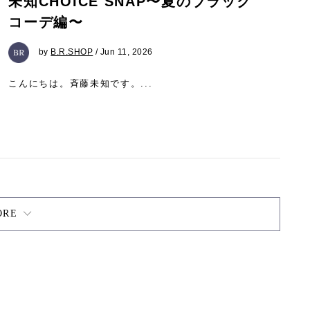
未知CHOICE SNAP〜夏のブラック
コーデ編〜
by
B.R.SHOP
/ Jun 11, 2026
こんにちは。斉藤未知です。...
ORE