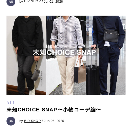
by
B.R.SHOP
/ Jul 01, 2026
ALL
未知CHOICE SNAP〜小物コーデ編〜
by
B.R.SHOP
/ Jun 26, 2026