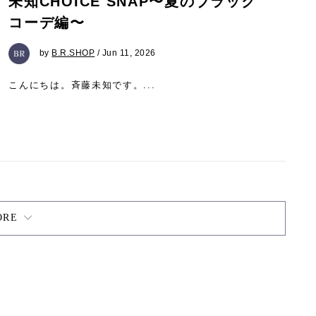
未知CHOICE SNAP〜夏のブラック
コーデ編〜
by
B.R.SHOP
/ Jun 11, 2026
こんにちは。斉藤未知です。...
ORE