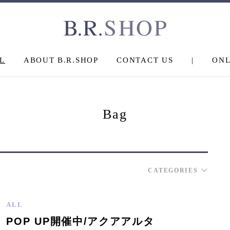
L
ABOUT B.R.SHOP
CONTACT US
|
ONL
Bag
CATEGORIES
ALL
POP UP開催中/アクアアルタ