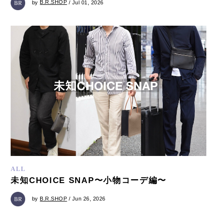
by
B.R.SHOP
/ Jul 01, 2026
ALL
未知CHOICE SNAP〜小物コーデ編〜
by
B.R.SHOP
/ Jun 26, 2026