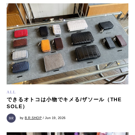
ALL
できるオトコは小物でキメる/ザソール（THE
SOLE）
by
B.R.SHOP
/ Jun 19, 2026