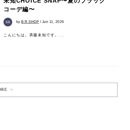
未知CHOICE SNAP〜夏のブラック
コーデ編〜
by
B.R.SHOP
/ Jun 11, 2026
こんにちは。斉藤未知です。...
ORE