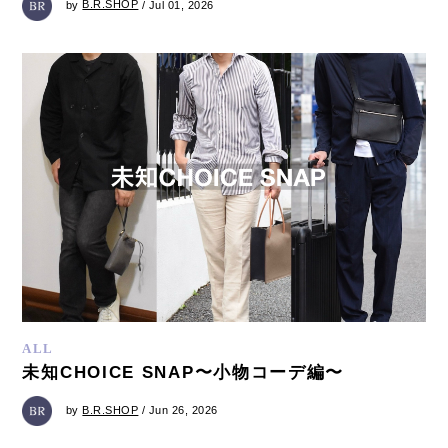
by
B.R.SHOP
/ Jul 01, 2026
ALL
未知CHOICE SNAP〜小物コーデ編〜
by
B.R.SHOP
/ Jun 26, 2026