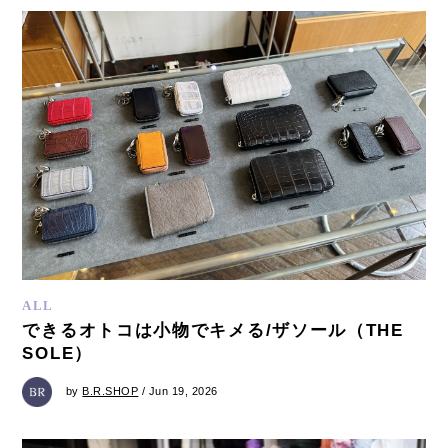
ALL
できるオトコは小物でキメる/ザソール（THE
SOLE）
by
B.R.SHOP
/ Jun 19, 2026