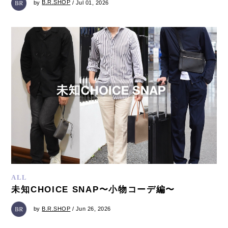
by
B.R.SHOP
/ Jul 01, 2026
ALL
未知CHOICE SNAP〜小物コーデ編〜
by
B.R.SHOP
/ Jun 26, 2026