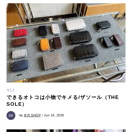
ALL
できるオトコは小物でキメる/ザソール（THE
SOLE）
by
B.R.SHOP
/ Jun 19, 2026