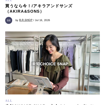
ALL
買うなら今！/アキラアンドサンズ
（AKIRA&SONS）
by
B.R.SHOP
/ Jul 16, 2026
ALL