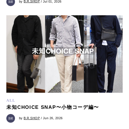
by
B.R.SHOP
/ Jul 01, 2026
ALL
未知CHOICE SNAP〜小物コーデ編〜
by
B.R.SHOP
/ Jun 26, 2026