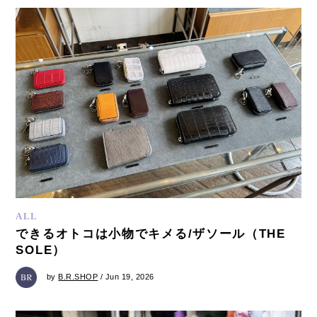
ALL
できるオトコは小物でキメる/ザソール（THE
SOLE）
by
B.R.SHOP
/ Jun 19, 2026