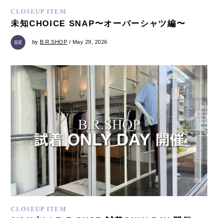
CLOSEUP ITEM
未知CHOICE SNAP〜オーバーシャツ編〜
by
B.R.SHOP
/ May 29, 2026
CLOSEUP ITEM