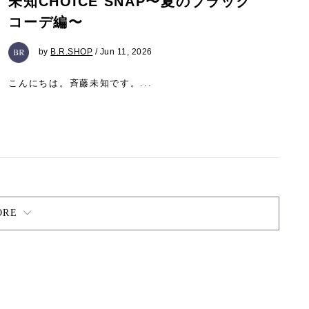
未知CHOICE SNAP〜夏のブラック
コーデ編〜
by
B.R.SHOP
/ Jun 11, 2026
こんにちは。斉藤未知です。...
ORE