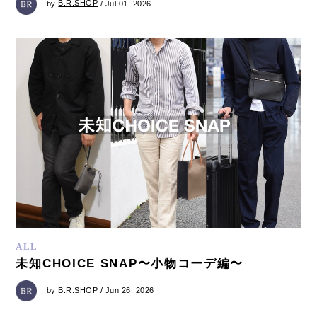
by
B.R.SHOP
/ Jul 01, 2026
ALL
未知CHOICE SNAP〜小物コーデ編〜
by
B.R.SHOP
/ Jun 26, 2026