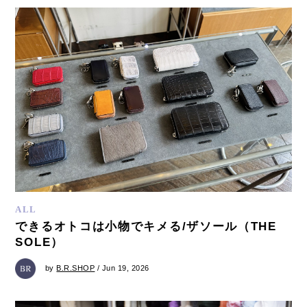
ALL
できるオトコは小物でキメる/ザソール（THE
SOLE）
by
B.R.SHOP
/ Jun 19, 2026