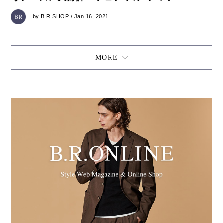
by
B.R.SHOP
/ Jan 16, 2021
MORE