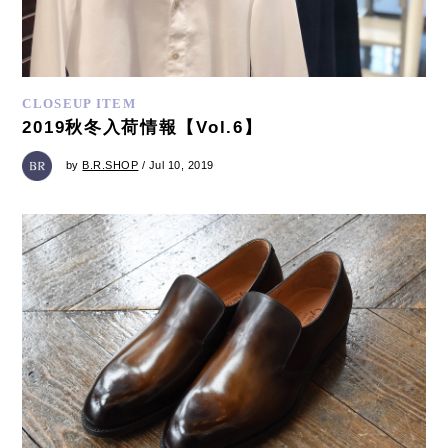
CLOSEUP ITEM
2019秋冬入荷情報【Vol.6】
by
B.R.SHOP
/ Jul 10, 2019