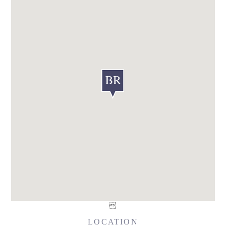

LOCATION