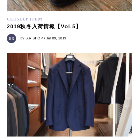
CLOSEUP ITEM
2019秋冬入荷情報【Vol.5】
by
B.R.SHOP
/ Jul 09, 2019