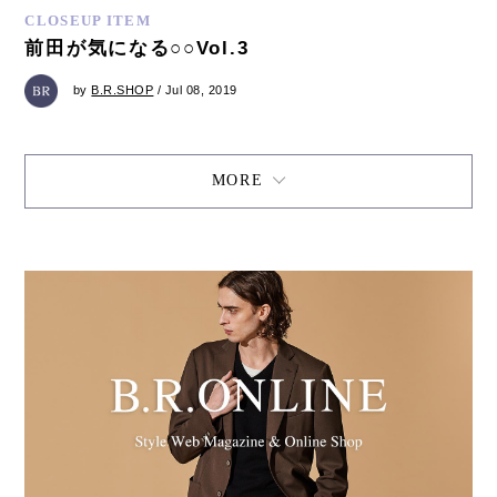
CLOSEUP ITEM
前田が気になる○○Vol.3
by
B.R.SHOP
/ Jul 08, 2019
MORE