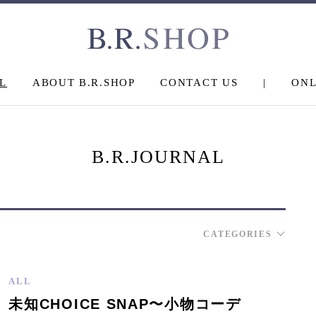
L
ABOUT B.R.SHOP
CONTACT US
|
ONL
B.R.JOURNAL
CATEGORIES
ALL
未知CHOICE SNAP〜小物コーデ