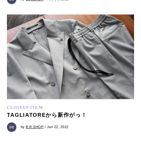
CLOSEUP ITEM
TAGLIATOREから新作がっ！
by
B.R.SHOP
/ Jan 22, 2022