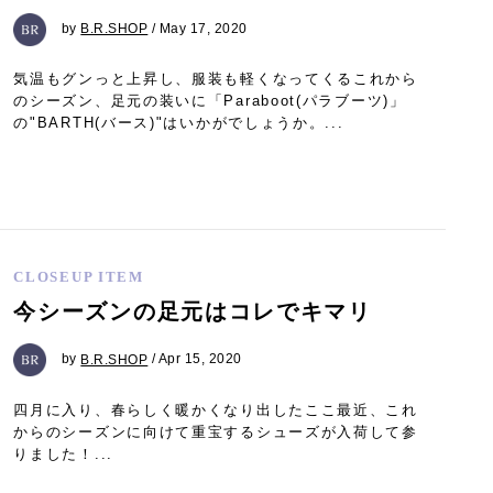
by
B.R.SHOP
/ May 17, 2020
気温もグンっと上昇し、服装も軽くなってくるこれから
のシーズン、足元の装いに「Paraboot(パラブーツ)」
の"BARTH(バース)"はいかがでしょうか。...
CLOSEUP ITEM
今シーズンの足元はコレでキマリ
by
B.R.SHOP
/ Apr 15, 2020
四月に入り、春らしく暖かくなり出したここ最近、これ
からのシーズンに向けて重宝するシューズが入荷して参
りました！...