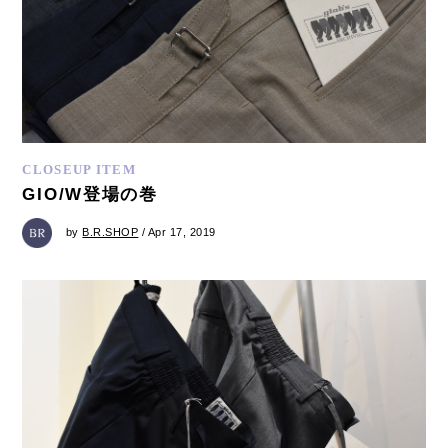
CLOSEUP ITEM
GIO/W登場の巻
by
B.R.SHOP
/ Apr 17, 2019