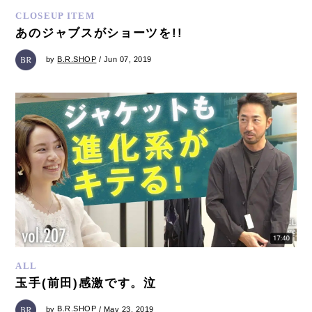
CLOSEUP ITEM
あのジャブスがショーツを!!
by
B.R.SHOP
/ Jun 07, 2019
ALL
玉手(前田)感激です。泣
by
B.R.SHOP
/ May 23, 2019