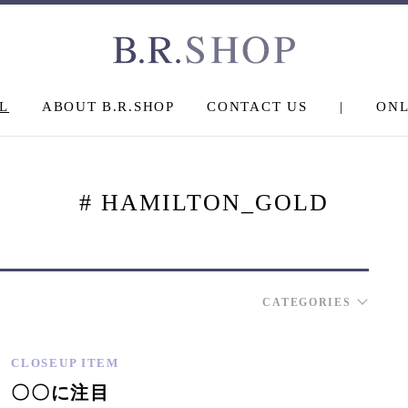
L
ABOUT B.R.SHOP
CONTACT US
|
ONL
# HAMILTON_GOLD
CATEGORIES
CLOSEUP ITEM
〇〇に注目