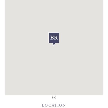

LOCATION