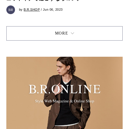
by
B.R.SHOP
/ Jun 06, 2023
MORE