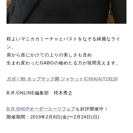
程よいマニカカミーチャとバストをなぞる綺麗なライ
ン。
肩から首にかけての上りの美しさも含め
生まれ変わったGABOの秘めたる力が垣間見えます。
ガボ / 3B ホップサック調 ジャケット/CHIAIA/T19110
B.R.ONLINE編集部 樗木秀之
B.R.SHOPオーダースーツフェア
も好評開催中！
開催期間：2019年2月8日(金)〜2月24日(日)