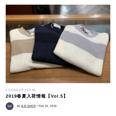
CLOSEUP ITEM
2019春夏入荷情報【Vol.5】
by
B.R.SHOP
/ Feb 16, 2019