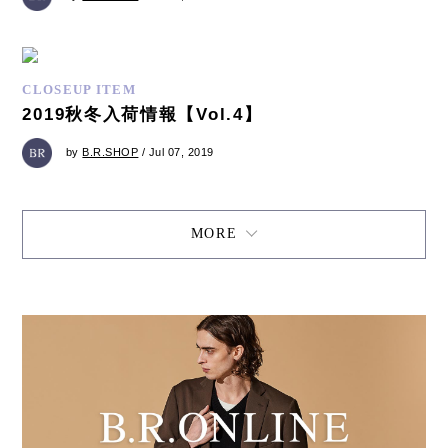
CLOSEUP ITEM
2019秋冬入荷情報【Vol.4】
by
B.R.SHOP
/ Jul 07, 2019
MORE