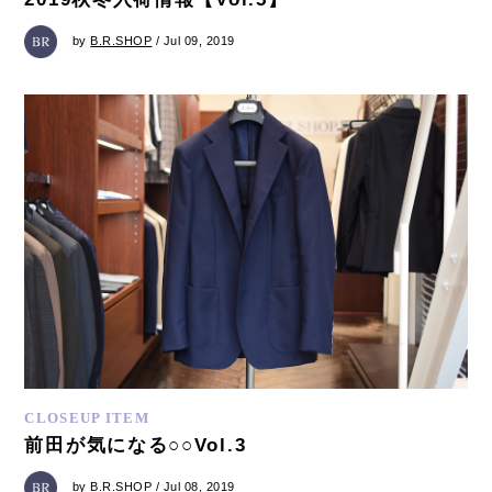
by
B.R.SHOP
/ Jul 09, 2019
CLOSEUP ITEM
前田が気になる○○Vol.3
by
B.R.SHOP
/ Jul 08, 2019