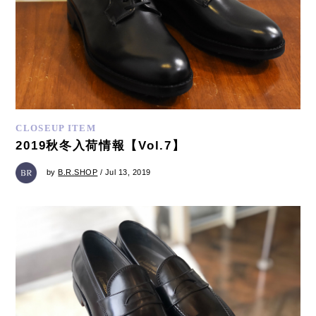
CLOSEUP ITEM
2019秋冬入荷情報【Vol.7】
by
B.R.SHOP
/ Jul 13, 2019