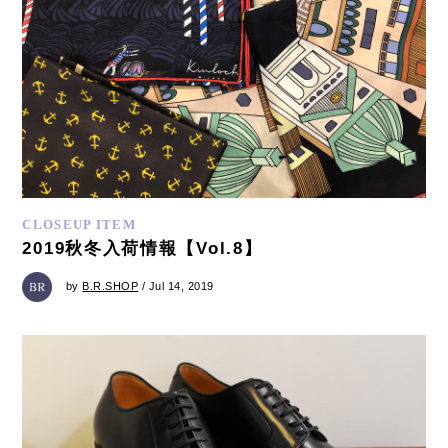
CLOSEUP ITEM
2019秋冬入荷情報【Vol.8】
by
B.R.SHOP
/ Jul 14, 2019