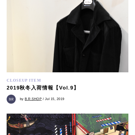
CLOSEUP ITEM
2019秋冬入荷情報【Vol.9】
by
B.R.SHOP
/ Jul 15, 2019