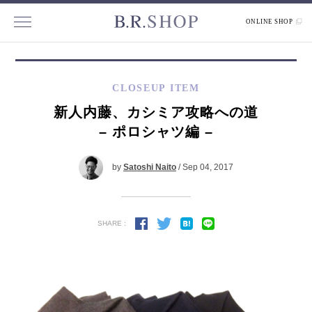
ONLINE SHOP
CLOSEUP ITEM
新人内藤、カシミア攻略への道
– ポロシャツ編 –
by
Satoshi Naito
/ Sep 04, 2017
SHARE :