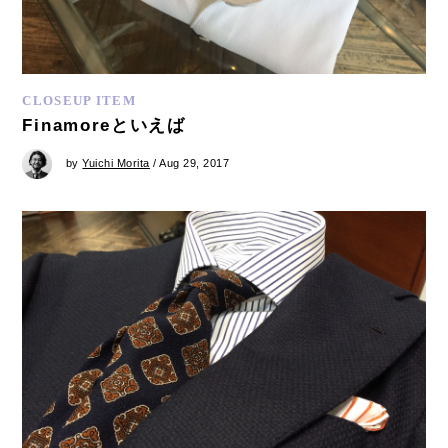
CLOSEUP ITEM
Finamoreといえば
by
Yuichi Morita
/ Aug 29, 2017