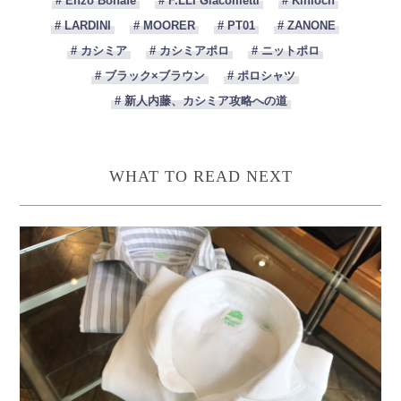
# Enzo Bonafe
# F.LLI Giacometti
# Kinloch
# LARDINI
# MOORER
# PT01
# ZANONE
# カシミア
# カシミアポロ
# ニットポロ
# ブラック×ブラウン
# ポロシャツ
# 新人内藤、カシミア攻略への道
WHAT TO READ NEXT