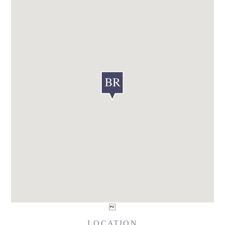

LOCATION