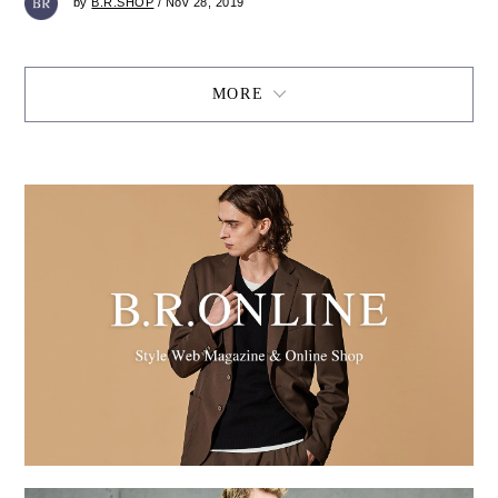
by
B.R.SHOP
/ Nov 28, 2019
MORE