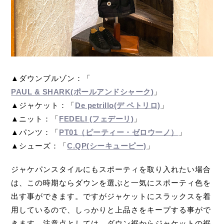
▲ダウンブルゾン：「
PAUL & SHARK(ポールアンドシャーク)
」
▲ジャケット：「
De petrillo(デ ペトリロ)
」
▲ニット：「
FEDELI (フェデーリ)
」
▲パンツ：「
PT01（ピーティー・ゼロウーノ）
」
▲シューズ：「
C.QP(シーキューピー)
」
ジャケパンスタイルにもスポーティを取り入れたい場合
は、この時期ならダウンを選ぶと一気にスポーティ色を
出す事ができます。ですがジャケットにスラックスを着
用しているので、しっかりと上品さをキープする事がで
きます。注意点としては、ダウン裾からジャケットの裾