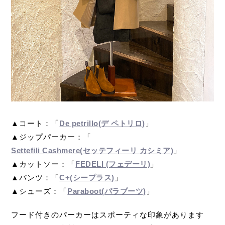
▲コート：「
De petrillo(デ ペトリロ)
」
▲ジップパーカー：「
Settefili Cashmere(セッテフィーリ カシミア)
」
▲カットソー：「
FEDELI (フェデーリ)
」
▲パンツ：「
C+(シープラス)
」
▲シューズ：「
Paraboot(パラブーツ)
」
フード付きのパーカーはスポーティな印象があります