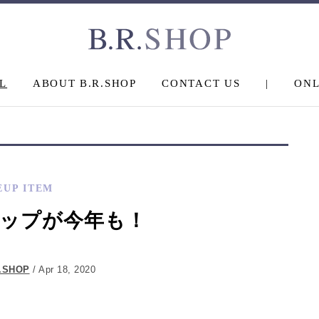
L
ABOUT B.R.SHOP
CONTACT US
|
ONL
EUP ITEM
ップが今年も！
.SHOP
/ Apr 18, 2020