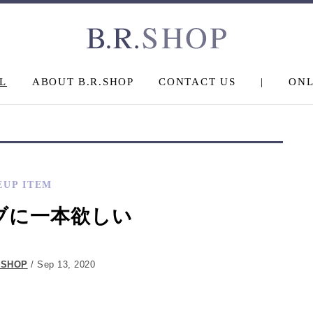
L
ABOUT B.R.SHOP
CONTACT US
|
ONL
EUP ITEM
ブに一本欲しい
.SHOP
/ Sep 13, 2020