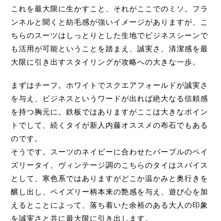
これを最大限に生かすこと、それがここでのミソ。フラ
ンネルと聞くと紡毛感が強いイメージがありますが、こ
ちらのスーツはしっとりとした生地でビジネスシーンで
も活用が可能ということを踏まえ、誠実さ、清潔感を最
大限に引き出すスタイリングが攻略への大きな一歩。
まずはチーフ。ホワイトでスクエアフォールドが誠実さ
を与え、ビジネスというワードが出れば絶大なる信頼感
を持つ胸元に。鉄板ではありますがここは大きなポイン
トでして、続くタイが新人内藤オススメの布石でもある
のです。
そうです。スーツのネイビーに合わせたパープルのペイ
ズリータイ。ヴィンテージ調のこちらのタイはスパイス
として、寒色系ではありますがどこか温かみと奥行きを
醸し出し、ペイズリー柄本来の艶感を与え、遊び心を加
えるとことによって、落ち着いた余裕のある大人の印象
を誠実さと共に最大限に引き出します。