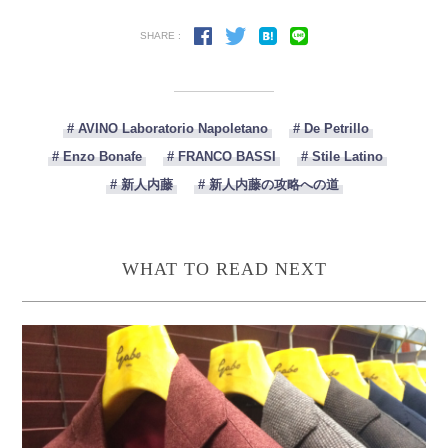
SHARE :
# AVINO Laboratorio Napoletano
# De Petrillo
# Enzo Bonafe
# FRANCO BASSI
# Stile Latino
# 新人内藤
# 新人内藤の攻略への道
WHAT TO READ NEXT