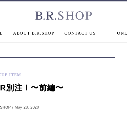
L
ABOUT B.R.SHOP
CONTACT US
|
ONL
EUP ITEM
R別注！〜前編〜
.SHOP
/ May 28, 2020